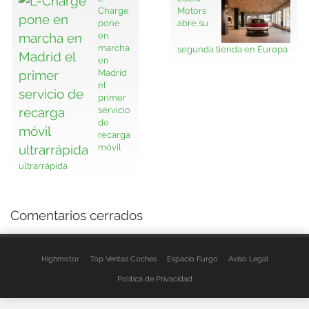
Charge
Motors
pone
abre su
en
marcha
segunda tienda en Europa
en
Madrid
el
primer
servicio
de
recarga
móvil
ultrarrápida
Comentarios cerrados
Highmotor
Top Ventas Coches
Espacio Furgo
Aviso Legal
Política de Privacidad