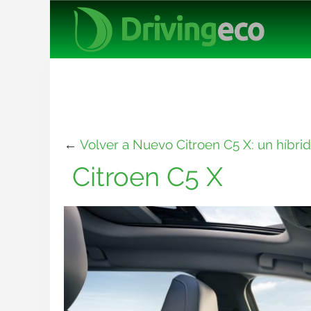
←
Volver a Nuevo Citroen C5 X: un híbrid
Citroen C5 X