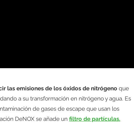
cir las emisiones de los óxidos de nitrógeno
que
dando a su transformación en nitrógeno y agua. Es
ntaminación de gases de escape que usan los
xidación DeNOX se añade un
filtro de partículas.