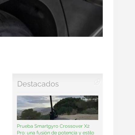
Destacados
Prueba Smartgyro Crossover X2
Pro: una fusión de potencia y estilo