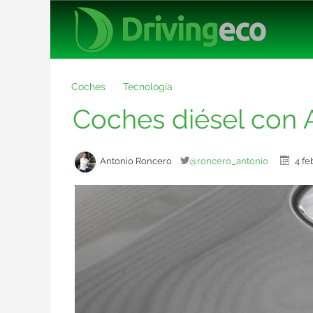
Coches
Tecnología
Coches diésel con A
Antonio Roncero
@roncero_antonio
4 f