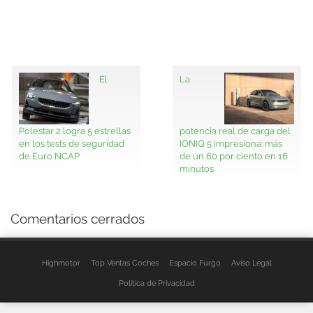
El
La
Polestar 2 logra 5 estrellas
potencia real de carga del
en los tests de seguridad
IONIQ 5 impresiona: más
de Euro NCAP
de un 60 por ciento en 16
minutos
Comentarios cerrados
Highmotor
Top Ventas Coches
Espacio Furgo
Aviso Legal
Política de Privacidad