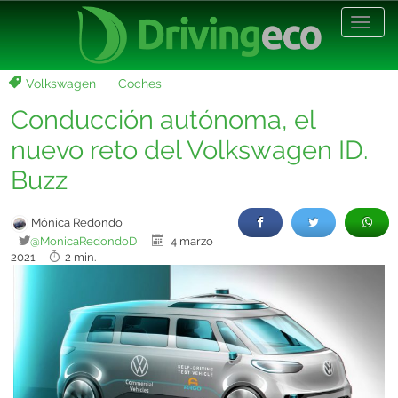
Desp
nave
Volkswagen
Coches
Conducción autónoma, el
nuevo reto del Volkswagen ID.
Buzz
Mónica Redondo
@MonicaRedondoD
4 marzo
2021
2 min.