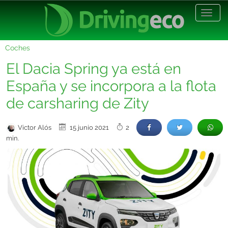
Desp
nave
Coches
El Dacia Spring ya está en
España y se incorpora a la flota
de carsharing de Zity
Victor Alós
15 junio 2021
2
min.