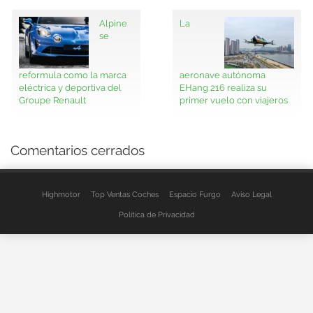
Alpine
La
se
reformula como la marca
aeronave autónoma
eléctrica y deportiva del
EHang 216 realiza su
Groupe Renault
primer vuelo con viajeros
Comentarios cerrados
Highmotor
Top Ventas Coches
Espacio Furgo
Aviso Legal
Política de Privacidad