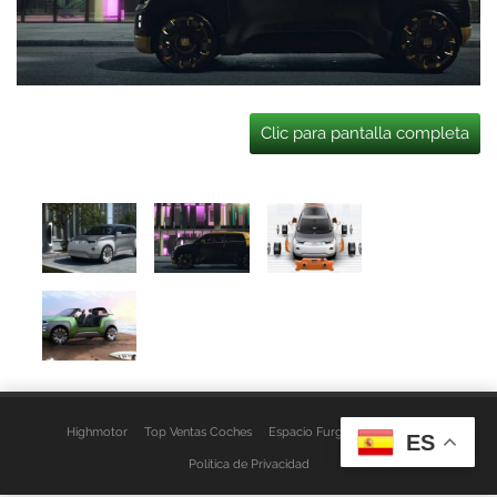
Clic para pantalla completa
Highmotor
Top Ventas Coches
Espacio Furgo
Aviso Legal
ES
Política de Privacidad