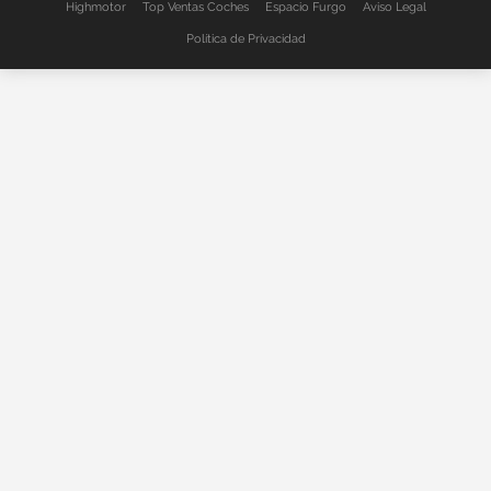
Highmotor
Top Ventas Coches
Espacio Furgo
Aviso Legal
Política de Privacidad