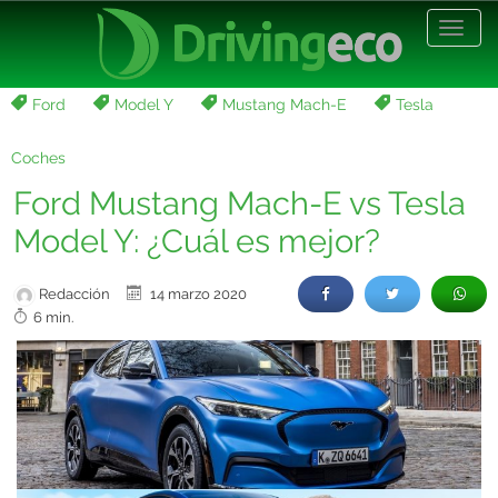
Desp
nave
Ford
Model Y
Mustang Mach-E
Tesla
Coches
Ford Mustang Mach-E vs Tesla
Model Y: ¿Cuál es mejor?
Redacción
14 marzo 2020
6 min.