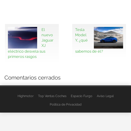
El
Tesla
nuevo
Model
Jaguar
Y, ¿qué
XJ
eléctrico desvela sus
sabemos de él?
primeros rasgos
Comentarios cerrados
Highmotor
Top Ventas Coches
Espacio Furgo
Aviso Legal
Política de Privacidad