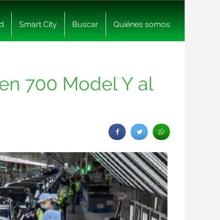
d
Smart City
Buscar
Quiénes somos
len 700 Model Y al