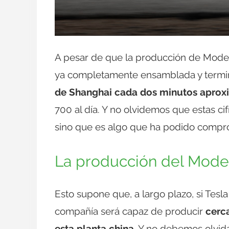
A pesar de que la producción de Model
ya completamente ensamblada y term
de Shanghai cada dos minutos apro
700 al día. Y no olvidemos que estas ci
sino que es algo que ha podido compro
La producción del Model
Esto supone que, a largo plazo, si Tesl
compañía será capaz de producir
cerc
esta planta china
. Y no debemos olvid