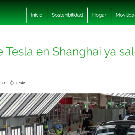
Inicio
Sostenibilidad
Hogar
Movilida
e Tesla en Shanghai ya sa
 2021
2 min.