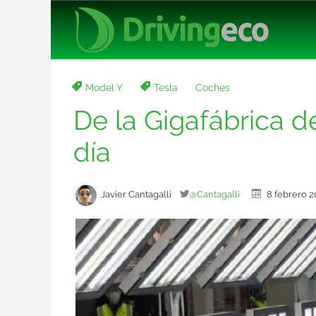
Model Y
Tesla
Coches
De la Gigafábrica d
día
Javier Cantagalli
@Cantagalli
8 febrero