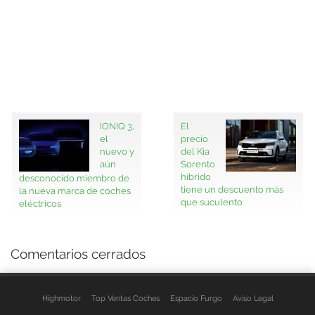
IONIQ 3,
El
el
precio
nuevo y
del Kia
aún
Sorento
híbrido
desconocido miembro de
tiene un descuento más
la nueva marca de coches
que suculento
eléctricos
Comentarios cerrados
Highmotor
Top Ventas Coches
Espacio Furgo
Aviso Legal