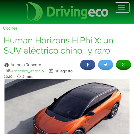
Desp
nave
Coches
Human Horizons HiPhi X: un
SUV eléctrico chino… y raro
Antonio Roncero
@roncero_antonio
18 agosto
2020
2 min.