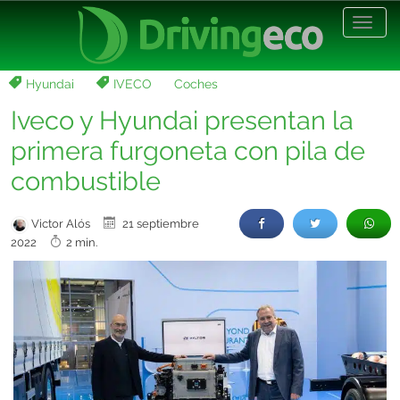
Desp
nave
Hyundai
IVECO
Coches
Iveco y Hyundai presentan la
primera furgoneta con pila de
combustible
Victor Alós
21 septiembre
2022
2 min.