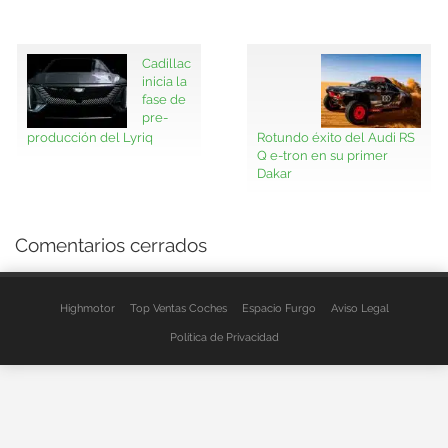
Cadillac
inicia la
fase de
pre-
producción del Lyriq
Rotundo éxito del Audi RS
Q e-tron en su primer
Dakar
Comentarios cerrados
Highmotor
Top Ventas Coches
Espacio Furgo
Aviso Legal
Política de Privacidad