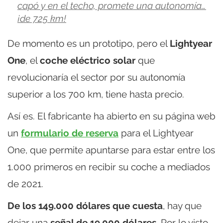
capó y en el techo, promete una autonomía…
¡de 725 km!
De momento es un prototipo, pero el
Lightyear
One
, el
coche eléctrico solar
que
revolucionaría el sector por su autonomía
superior a los 700 km, tiene hasta precio.
Así es. El fabricante ha abierto en su página web
un
formulario de reserva
para el Lightyear
One, que permite apuntarse para estar entre los
1.000 primeros en recibir su coche a mediados
de 2021.
De los 149.000 dólares que cuesta
, hay que
dejar una
señal de 19.000 dólares
. Por lo visto,