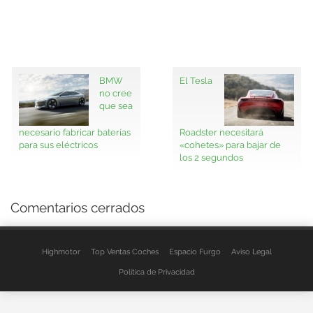
BMW
El Tesla
no cree
que sea
necesario fabricar baterías
Roadster necesitará
para sus eléctricos
«cohetes» para bajar de
los 2 segundos
Comentarios cerrados
Highmotor
Top Ventas Coches
Espacio Furgo
Aviso Legal
Política de Privacidad