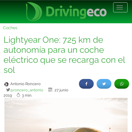
Desp
nave
Coches
Lightyear One: 725 km de
autonomía para un coche
eléctrico que se recarga con el
sol
Antonio Roncero
@roncero_antonio
27 junio
2019
3 min.