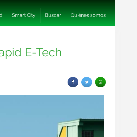
d
Smart City
Buscar
Quiénes somos
apid E-Tech