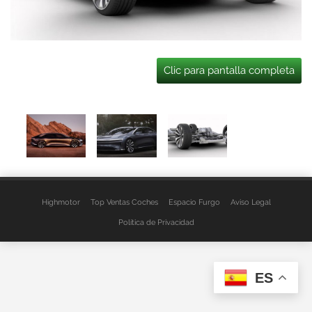
Clic para pantalla completa
Highmotor
Top Ventas Coches
Espacio Furgo
Aviso Legal
Política de Privacidad
ES