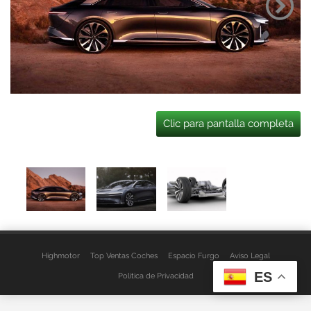
Clic para pantalla completa
Highmotor
Top Ventas Coches
Espacio Furgo
Aviso Legal
ES
Política de Privacidad