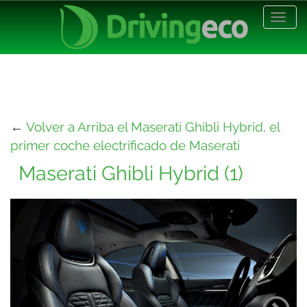
Desp
nave
←
Volver a Arriba el Maserati Ghibli Hybrid, el
primer coche electrificado de Maserati
Maserati Ghibli Hybrid (1)