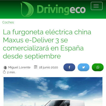
Desp
nave
Coches
La furgoneta eléctrica china
Maxus e-Deliver 3 se
comercializará en España
desde septiembre
Miguel Lorente
18 junio 2020
2 min.