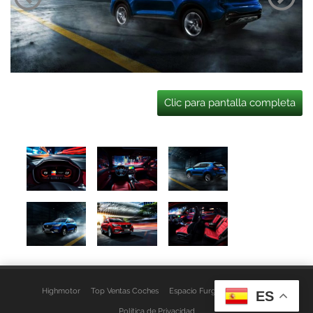
Clic para pantalla completa
Highmotor
Top Ventas Coches
Espacio Furgo
Aviso Legal
ES
Política de Privacidad