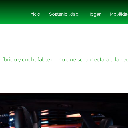
Inicio
Sostenibilidad
Hogar
Movilida
rido y enchufable chino que se conectará a la red