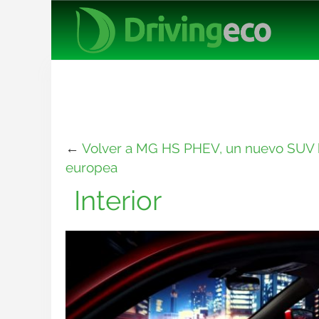
←
Volver a MG HS PHEV, un nuevo SUV híb
europea
Interior