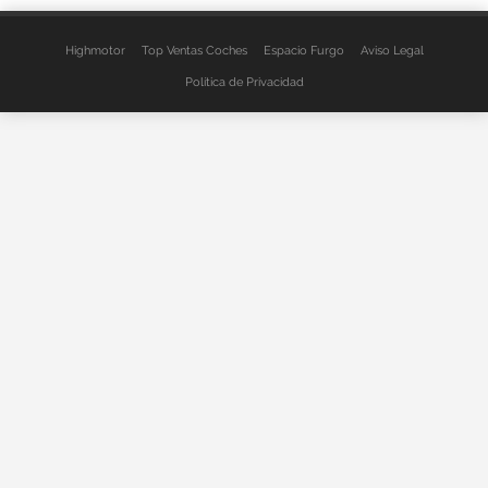
Highmotor
Top Ventas Coches
Espacio Furgo
Aviso Legal
Política de Privacidad