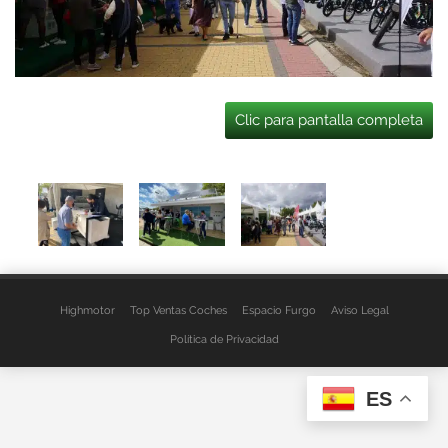
Clic para pantalla completa
Highmotor
Top Ventas Coches
Espacio Furgo
Aviso Legal
Política de Privacidad
ES