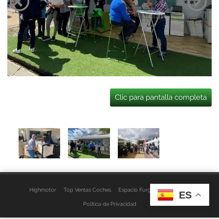
Clic para pantalla completa
Highmotor
Top Ventas Coches
Espacio Furgo
Aviso Legal
ES
Política de Privacidad