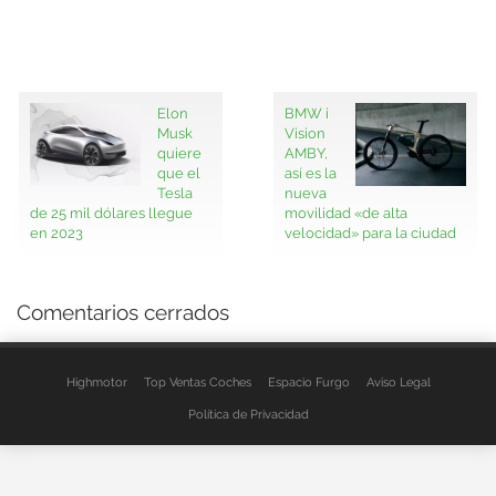
Elon
BMW i
Musk
Vision
quiere
AMBY,
que el
así es la
Tesla
nueva
de 25 mil dólares llegue
movilidad «de alta
en 2023
velocidad» para la ciudad
Comentarios cerrados
Highmotor
Top Ventas Coches
Espacio Furgo
Aviso Legal
Política de Privacidad