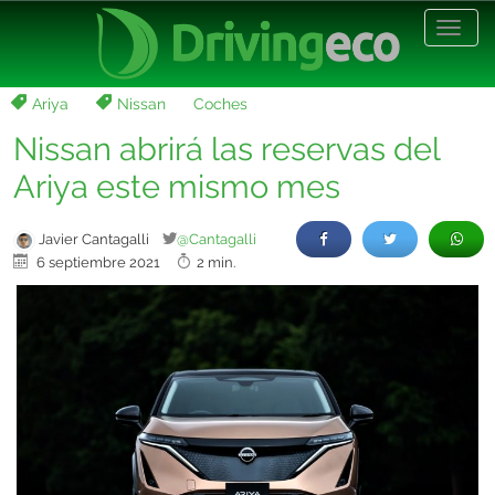
Desp
nave
Ariya
Nissan
Coches
Nissan abrirá las reservas del
Ariya este mismo mes
Javier Cantagalli
@Cantagalli
6 septiembre 2021
2 min.