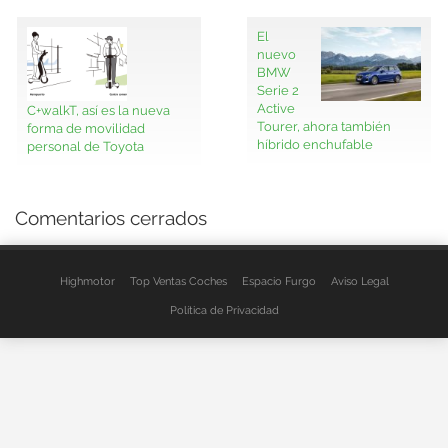
El
nuevo
BMW
Serie 2
Active
C+walkT, así es la nueva
Tourer, ahora también
forma de movilidad
híbrido enchufable
personal de Toyota
Comentarios cerrados
Highmotor
Top Ventas Coches
Espacio Furgo
Aviso Legal
Política de Privacidad