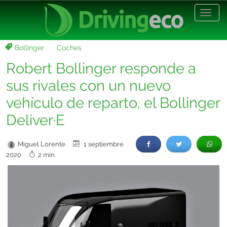
Desp
nave
Bollinger
Coches
Robert Bollinger responde a
sus rivales con un nuevo
vehículo de reparto, el Bollinger
Deliver·E
Miguel Lorente
1 septiembre
2020
2 min.