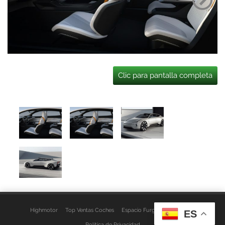
Clic para pantalla completa
Highmotor
Top Ventas Coches
Espacio Furgo
Aviso Legal
ES
Política de Privacidad