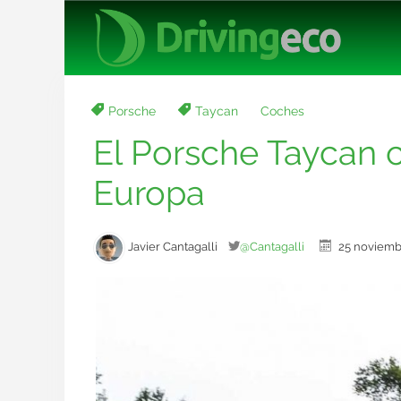
Porsche
Taycan
Coches
El Porsche Taycan 
Europa
Javier Cantagalli
@Cantagalli
25 noviem