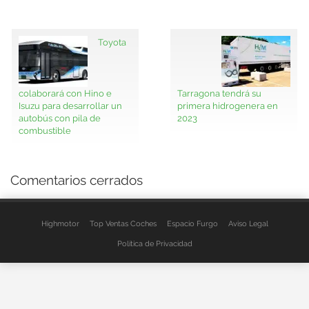
Toyota
colaborará con Hino e
Tarragona tendrá su
Isuzu para desarrollar un
primera hidrogenera en
autobús con pila de
2023
combustible
Comentarios cerrados
Highmotor
Top Ventas Coches
Espacio Furgo
Aviso Legal
Política de Privacidad