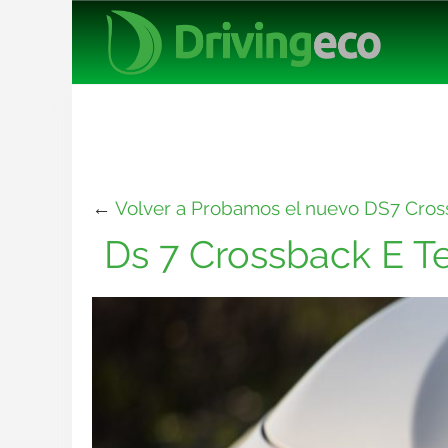
←
Volver a Probamos el nuevo DS7 Cros
Ds 7 Crossback E T