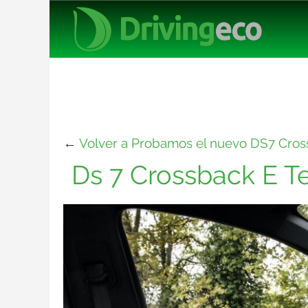
←
Volver a Probamos el nuevo DS7 Cros
Ds 7 Crossback E T