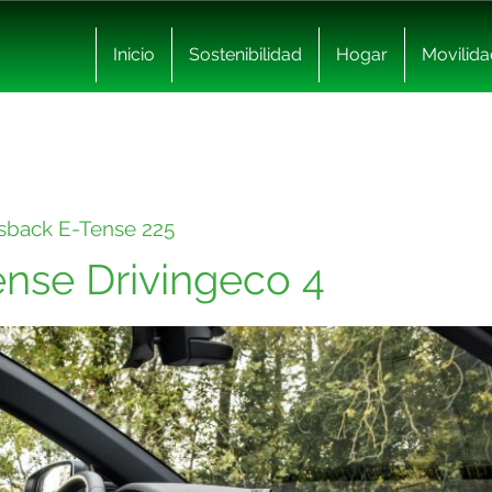
Inicio
Sostenibilidad
Hogar
Movilida
sback E-Tense 225
ense Drivingeco 4