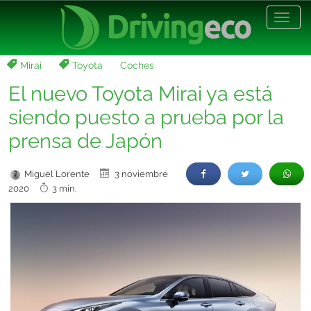
Desp
nave
Mirai
Toyota
Coches
El nuevo Toyota Mirai ya está
siendo puesto a prueba por la
prensa de Japón
Miguel Lorente
3 noviembre
2020
3 min.