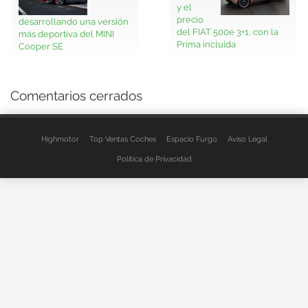
y el
precio
desarrollando una versión
del FIAT 500e 3+1, con la
más deportiva del MINI
Prima incluida
Cooper SE
Comentarios cerrados
Highmotor
Top Ventas Coches
Espacio Furgo
Aviso Legal
Política de Privacidad