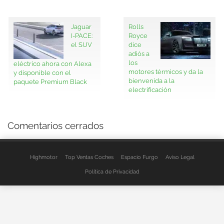
Jaguar
Rolls
I-PACE:
Royce
el SUV
dice
adiós a
los
eléctrico ahora con Alexa
motores térmicos y da la
y disponible con el
bienvenida a la
paquete Premium Black
electrificación
Comentarios cerrados
Highmotor
Top Ventas Coches
Espacio Furgo
Aviso Legal
Política de Privacidad