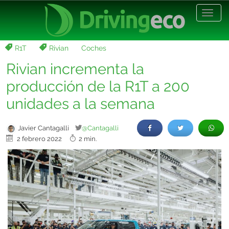
Desp
nave
R1T
Rivian
Coches
Rivian incrementa la
producción de la R1T a 200
unidades a la semana
Javier Cantagalli
@Cantagalli
2 febrero 2022
2 min.