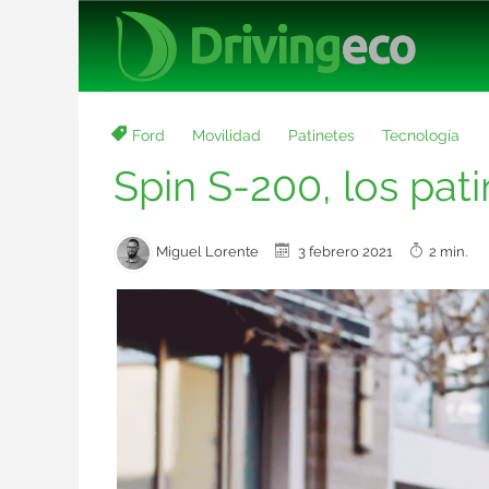
Ford
Movilidad
Patinetes
Tecnología
Spin S-200, los pat
Miguel Lorente
3 febrero 2021
2 min.