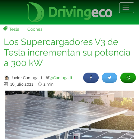
Desp
nave
Tesla
Coches
Los Supercargadores V3 de
Tesla incrementan su potencia
a 300 kW
Javier Cantagalli
@Cantagalli
16 julio 2021
2 min.