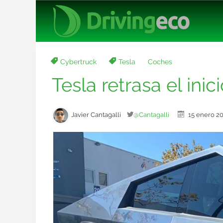
Cybertruck
Tesla
Coches
Tesla retrasa el ini
Javier Cantagalli
@Cantagalli
15 enero 