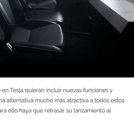
en Tesla quieran incluir nuevas funciones y
a alternativa mucho más atractiva a todos estos
a ello haya que retrasar su lanzamiento al