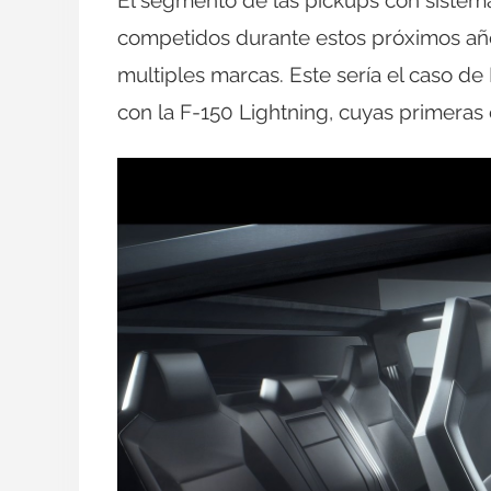
El segmento de las pickups con sistema
competidos durante estos próximos añ
multiples marcas. Este sería el caso d
con la F-150 Lightning, cuyas primeras