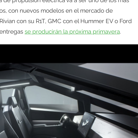
 de propulsión eléctrica va a ser uno de los más
os, con nuevos modelos en el mercado de
e Rivian con su R1T, GMC con el Hummer EV o Ford
 entregas
se producirán la próxima primavera
.