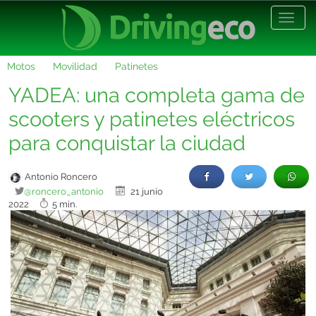
Desp
nave
Motos
Movilidad
Patinetes
YADEA: una completa gama de
scooters y patinetes eléctricos
para conquistar la ciudad
Antonio Roncero
@roncero_antonio
21 junio
2022
5 min.