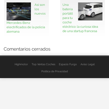
Así son
Una
los
batería
nuevos
portátil
para tu
coche
Mercedes-Benz
eléctrico: la curiosa idea
electrificados de la policía
de una startup francesa
alemana
Comentarios cerrados
Highmotor
Top Ventas Coches
Espacio Furgo
Aviso Legal
Política de Privacidad