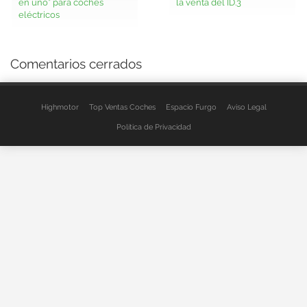
en uno” para coches
la venta del ID.3
eléctricos
Comentarios cerrados
Highmotor
Top Ventas Coches
Espacio Furgo
Aviso Legal
Política de Privacidad