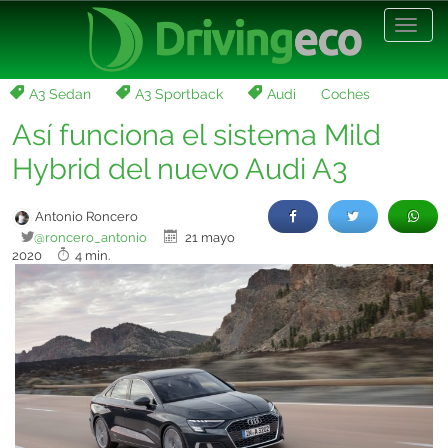
Desp
nave
A3 Sedan
A3 Sportback
Audi
Coches
Así funciona el sistema Mild
Hybrid del nuevo Audi A3
Antonio Roncero
@roncero_antonio
21 mayo
2020
4 min.