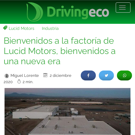
Desp
nave
Lucid Motors
Industria
Bienvenidos a la factoría de
Lucid Motors, bienvenidos a
una nueva era
Miguel Lorente
2 diciembre
2020
2 min.