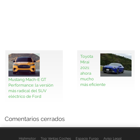
Toyota
Mirai
2021:
ahora
mucho
Mustang Mach-E GT
más eficiente
Performance: la versión
más radical del SUV
eléctrico de Ford
Comentarios cerrados
Highmotor
Top Ventas Coches
Espacio Furgo
Aviso Legal