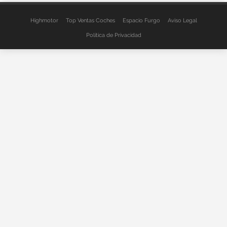
Highmotor
Top Ventas Coches
Espacio Furgo
Aviso Legal
Política de Privacidad