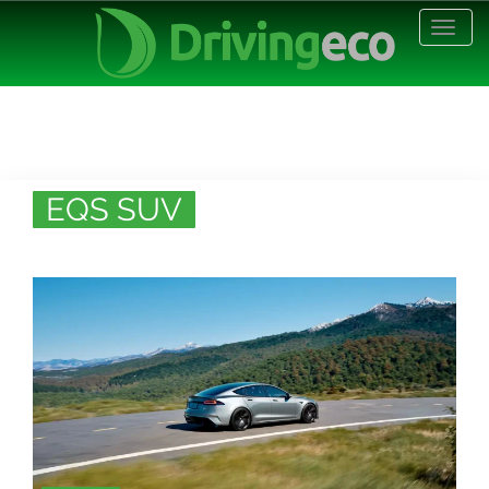
Desp
nave
EQS SUV