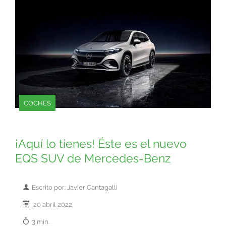
COCHES
¡Aquí lo tienes! Éste es el nuevo
EQS SUV de Mercedes-Benz
Escrito por: Javier Cantagalli
20 abril 2022
3 min.