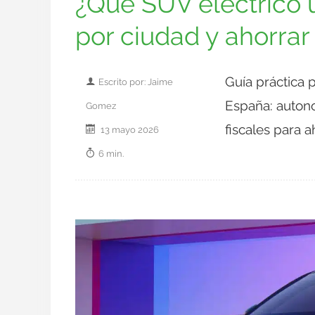
¿Qué SUV eléctrico 
por ciudad y ahorrar 
Guía práctica 
Escrito por: Jaime
España: autono
Gomez
fiscales para a
13 mayo 2026
6 min.