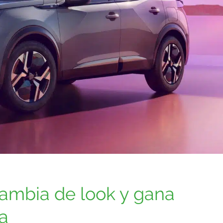
ambia de look y gana
a