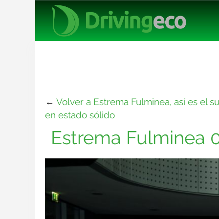
←
Volver a Estrema Fulminea, así es el s
en estado sólido
Estrema Fulminea 0