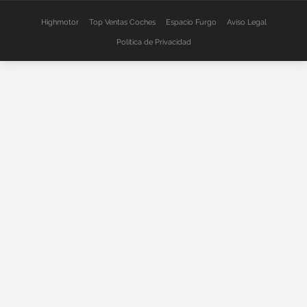
Highmotor
Top Ventas Coches
Espacio Furgo
Aviso Legal
Política de Privacidad