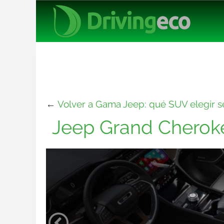
←
Volver a Gama Jeep: qué SUV elegir 
Jeep Grand Cherok