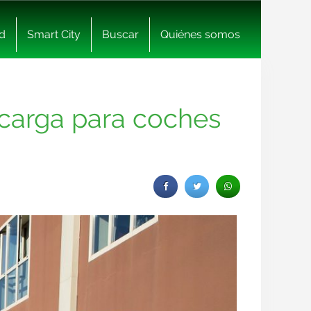
d
Smart City
Buscar
Quiénes somos
 carga para coches