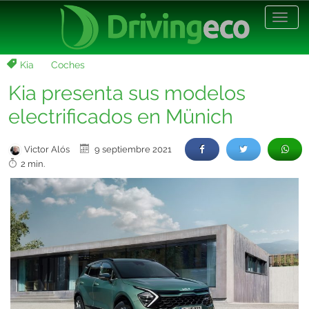
Desp
nave
Kia
Coches
Kia presenta sus modelos
electrificados en Münich
Victor Alós
9 septiembre 2021
2 min.