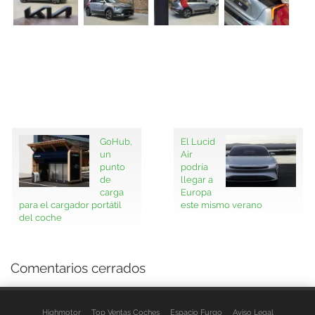
GoHub,
El Lucid
un
Air
punto
podría
de
llegar a
carga
Europa
para el cargador portátil
este mismo verano
del coche
Comentarios cerrados
Highmotor
Top Ventas Coches
Espacio Furgo
Aviso Legal