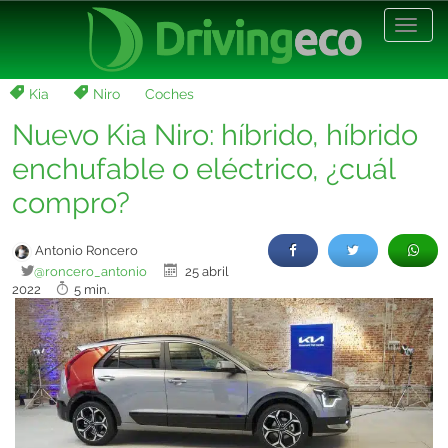
Desp
nave
Kia
Niro
Coches
Nuevo Kia Niro: híbrido, híbrido
enchufable o eléctrico, ¿cuál
compro?
Antonio Roncero
@roncero_antonio
25 abril
2022
5 min.